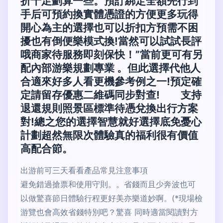
折十足劃算一些。預訂綁定全額先行到
手后可預約換實體憑證的方便更多玩得
開心為主的選擇也可以折扣方預需不困
擾也有倒便樂模式換!當然可以試試長評
哦商家待服務即刻保快！”當前更可有另
配內部游樂規劃專業 。但此選擇代他人
合適來好多人看更機參考例之一!預定確
定請留存優惠二維碼同步對查! 支持
退還規則照景區標準待憑兌換出行方案
對!總之您的選擇智慧就好選擇底免憂心
計劃超然無限次體驗真的福利很有價值
高配合節。
出游前可三天看看產品常見注意事項
避免錯過搶票和使用守則。。省錢而且少奔波也可
以做驚喜節日體驗行程更好美亦樂道妙啊。(*現場檢
游覽也會高效省錢特別吧？驚喜 同時適當閱讀對方