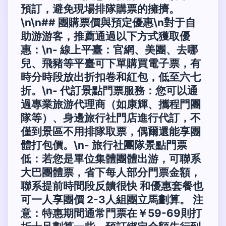
預訂，避免現場排隊購票的擁擠。
\n\n## 團購票價與預定優惠\n對于自
助游游客，推薦通過以下方式獲取優
惠：\n-
線上平臺
：官網、美團、去哪
兒、飛豬等平臺可下單購買電子票，有
時分時段放出折扣卷和紅包，低至六七
折。\n-
代訂景點門票服務
：您可以通
過專業旅游代理商（如康輝、攜程門團
隊等）、身邊旅行社門店進行代訂，不
僅到景區不用排隊取票，偶爾還能享團
體打包價。\n-
旅行社團隊景點門票
低
：若您是單位集體團體出游，可聯系
大巴團體票，省下每人部分門票金額，
聯系提前時間段反饋很快 和優惠套餐也
可一人享團價 2-3人組團立馬劃算。 注
意：特惠期間通常門票在￥59-69則打