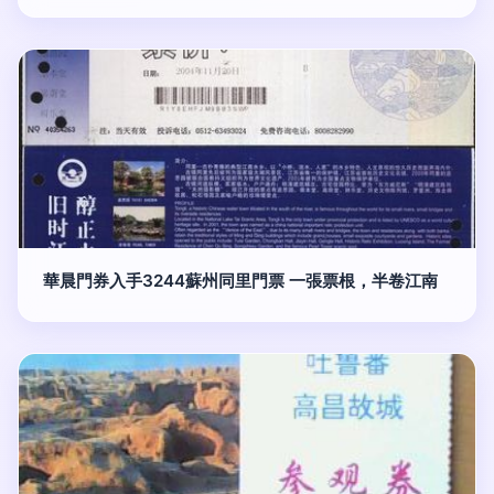
華晨門券入手3244蘇州同里門票 一張票根，半卷江南