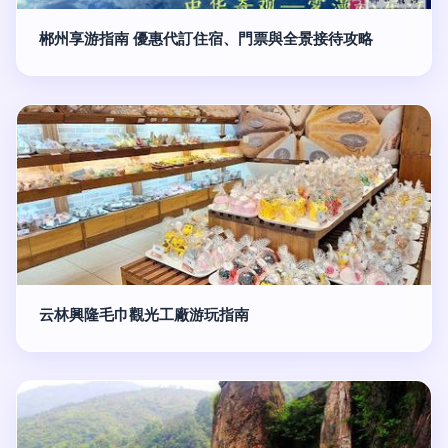
郴州享游指南 優惠代訂住宿、門票與全景接待攻略
云林興隆毛巾觀光工廠游玩指南