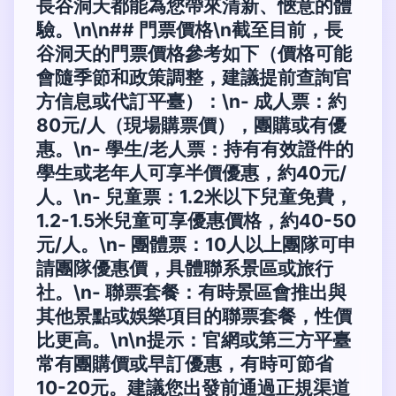
長谷洞天都能為您帶來清新、愜意的體
驗。\n\n## 門票價格\n截至目前，長
谷洞天的門票價格參考如下（價格可能
會隨季節和政策調整，建議提前查詢官
方信息或代訂平臺）：\n-
成人票
：約
80元/人（現場購票價），團購或有優
惠。\n-
學生/老人票
：持有有效證件的
學生或老年人可享半價優惠，約40元/
人。\n-
兒童票
：1.2米以下兒童免費，
1.2-1.5米兒童可享優惠價格，約40-50
元/人。\n-
團體票
：10人以上團隊可申
請團隊優惠價，具體聯系景區或旅行
社。\n-
聯票套餐
：有時景區會推出與
其他景點或娛樂項目的聯票套餐，性價
比更高。\n\n
提示
：官網或第三方平臺
常有團購價或早訂優惠，有時可節省
10-20元。建議您出發前通過正規渠道