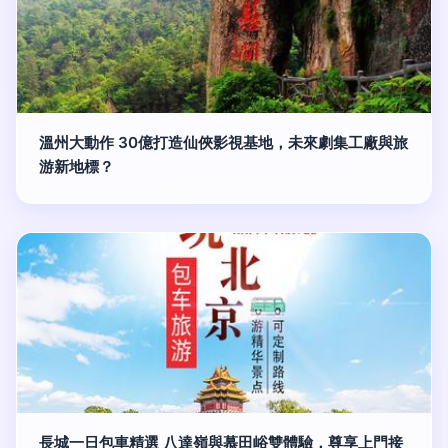
溫州大動作 30億打造仙俠影視基地，未來劇集工廠與旅
游新地標？
長城一日包車精選 八達嶺與慕田峪雙體驗，尊享上門接