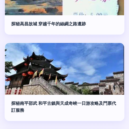
探秘高昌故城 穿越千年的絲綢之路遺跡
探秘南平邵武 和平古鎮與天成奇峽一日游攻略及門票代
訂服務