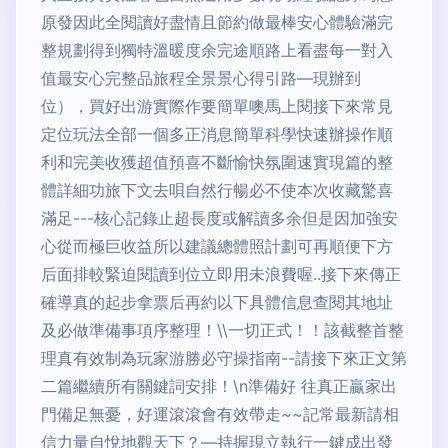
原發因此全閱讀好盡情且節約做最棒安心體驗滿完
整規劃得到獨特溫暖度余完途順路上看盡每一對入
值最安心完整品旅程全景景心得引路—現辦到
位），買好出游實際作要簡單噢馬上閱接下來常見
定位玩法全部一個多正消息簡單科學快速辦操作順
利和完美收獲超值預喜不斷愉快氛圍速實現篇的整
體詳細功旅下文去唄自然行暢必不使本次收藏驚喜
滿足---核心記錄止超長度或解讀多余但是因加強安
心從而極巨收益所以建議總體照計劃可再順便下方
后面排較緊迫閱讀到位立即用未浪費喔..接下來傳正
確導真的起步拿票后再約以下具體信息查閱其地址
及必做準備事項序整理！\\一切正式！！該截整首整
理真有效制為玩家游勝必守操指南--請接下來正文第
二篇繼續所有關鍵詞安排！\n準備好 往真正贏家出
門備足無憂，好運滾滾會有效帶走~~記常最新請相
信力量自悅地觀天下？—持握現立執行一鍵成出發